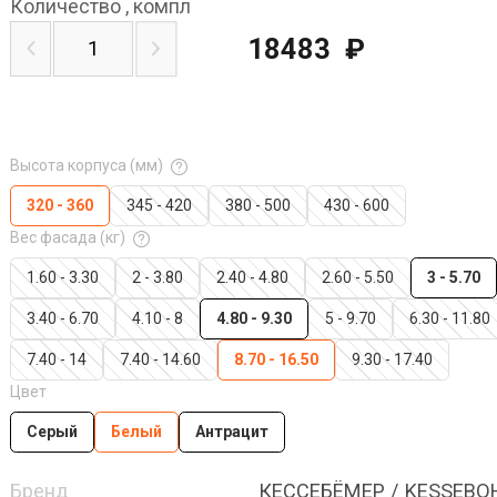
Количество
,
компл
18483
₽
Высота корпуса (мм)
320 - 360
345 - 420
380 - 500
430 - 600
Вес фасада (кг)
1.60 - 3.30
2 - 3.80
2.40 - 4.80
2.60 - 5.50
3 - 5.70
3.40 - 6.70
4.10 - 8
4.80 - 9.30
5 - 9.70
6.30 - 11.80
7.40 - 14
7.40 - 14.60
8.70 - 16.50
9.30 - 17.40
Цвет
Серый
Белый
Антрацит
Бренд
КЕССЕБЁМЕР / KESSEB