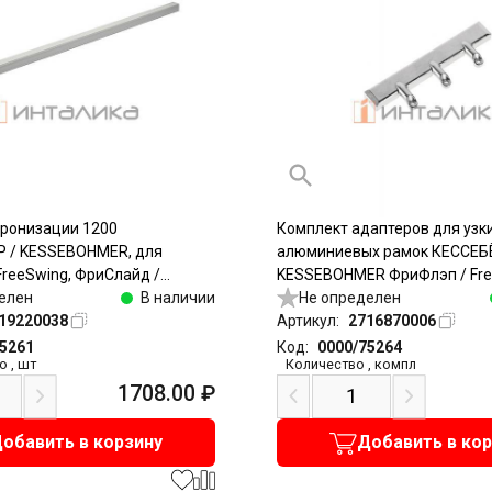
хронизации 1200
Комплект адаптеров для узк
 / KESSEBOHMER, для
алюминиевых рамок КЕССЕБ
FreeSwing, ФриСлайд /
KESSEBOHMER ФриФлэп / Free
алюминий
елен
В наличии
ФриСвинг / FreeSwing, ФриСл
Не определен
19220038
FreeSlide, 20мм, никель
Артикул:
2716870006
75261
Код:
0000/75264
о
,
шт
Количество
,
компл
1708.00
₽
обавить в корзину
Добавить в ко