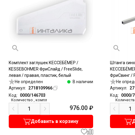
Комплект заглушек КЕССЕБЁМЕР /
Штанга син
KESSEBOHMER ФриСлайд / FreeSlide,
КЕССЕБЁМЕР
левая / правая, пластик, белый
ФриСвинг / 
Не определен
В наличии
FreeSlide, 
Не опред
Артикул:
2718109966
Артикул:
27
Код:
0000/146703
Код:
0000/
Количество
,
компл
Количеств
976.00
₽
Добавить в корзину
Д