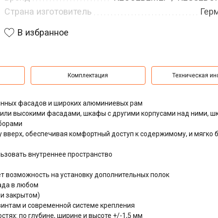
Страна изготовитель
Гер
В избранное
Комплектация
Техническая и
янных фасадов и широких алюминиевых рам
 или высокими фасадами, шкафы с другими корпусами над ними, ш
борами
 вверх, обеспечивая комфортный доступ к содержимому, и мягко
ьзовать внутреннее пространство
т возможность на установку дополнительных полок
ада в любом
и закрытом)
интам и современной системе крепления
тях: по глубине, ширине и высоте +/-1,5 мм