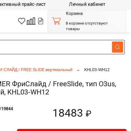
активный прайс-лист
Личный кабинет
Корзина
В корзине отсутствуют
товары
И СЛАЙД / FREE SLIDE вертикальный
KHL03-WH12
 ФриСлайд / FreeSlide, тип O3us,
ый, KHL03-WH12
/19844
18483
₽