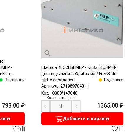
их
ЁМЕР /
Шаблон КЕССЕБЁМЕР / KESSEBOHMER
Flap,
для подъемника ФриСлайд / FreeSlide
айд /
В наличии
Не определен
Под заказ
Артикул:
2719897040
Код:
0000/147846
Количество
,
шт
793.00
₽
1365.00
₽
рзину
Добавить в корзину