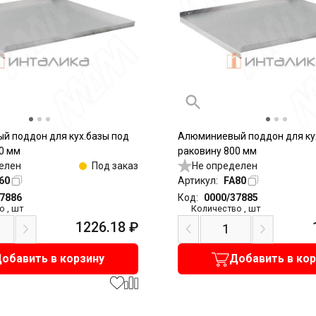
й поддон для кух.базы под
Алюминиевый поддон для ку
0 мм
раковину 800 мм
елен
Под заказ
Не определен
60
Артикул:
FA80
37886
Код:
0000/37885
о
,
шт
Количество
,
шт
1226.18
₽
обавить в корзину
Добавить в ко