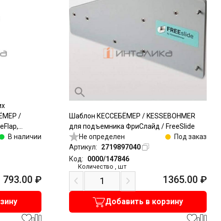
их
ЁМЕР /
Шаблон КЕССЕБЁМЕР / KESSEBOHMER
Flap,
для подъемника ФриСлайд / FreeSlide
айд /
В наличии
Не определен
Под заказ
Артикул:
2719897040
Код:
0000/147846
Количество
,
шт
793.00
₽
1365.00
₽
рзину
Добавить в корзину