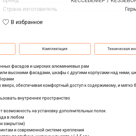
Бренд
КЕССЕБЁМЕР / KESSEB
Страна изготовитель
Гер
В избранное
Комплектация
Техническая и
янных фасадов и широких алюминиевых рам
 или высокими фасадами, шкафы с другими корпусами над ними, ш
борами
 вверх, обеспечивая комфортный доступ к содержимому, и мягко
ьзовать внутреннее пространство
т возможность на установку дополнительных полок
ада в любом
и закрытом)
интам и современной системе крепления