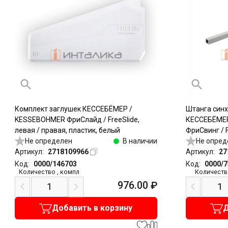
Комплект заглушек КЕССЕБЁМЕР /
Штанга син
KESSEBOHMER ФриСлайд / FreeSlide,
КЕССЕБЁМЕР
левая / правая, пластик, белый
ФриСвинг / 
Не определен
В наличии
FreeSlide, 
Не опред
Артикул:
2718109966
Артикул:
27
Код:
0000/146703
Код:
0000/
Количество
,
компл
Количеств
976.00
₽
Добавить в корзину
Д