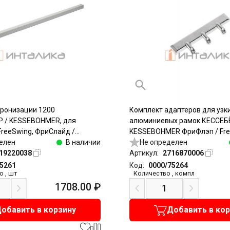
хронизации 1200
Комплект адаптеров для узк
 / KESSEBOHMER, для
алюминиевых рамок КЕССЕБ
FreeSwing, ФриСлайд /
KESSEBOHMER ФриФлэп / Free
алюминий
елен
В наличии
ФриСвинг / FreeSwing, ФриСл
Не определен
19220038
FreeSlide, 20мм, никель
Артикул:
2716870006
75261
Код:
0000/75264
о
,
шт
Количество
,
компл
1708.00
₽
обавить в корзину
Добавить в ко