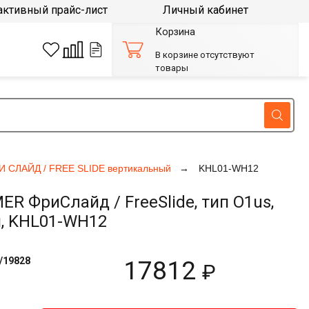
активный прайс-лист
Личный кабинет
Корзина
В корзине отсутствуют
товары
И СЛАЙД / FREE SLIDE вертикальный
KHL01-WH12
 ФриСлайд / FreeSlide, тип O1us,
й, KHL01-WH12
/19828
17812
₽