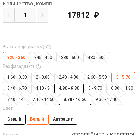
Количество
,
компл
17812
₽
Высота корпуса (мм)
320 - 360
345 - 420
380 - 500
430 - 600
Вес фасада (кг)
1.60 - 3.30
2 - 3.80
2.40 - 4.80
2.60 - 5.50
3 - 5.70
3.40 - 6.70
4.10 - 8
4.80 - 9.30
5 - 9.70
6.30 - 11.80
7.40 - 14
7.40 - 14.60
8.70 - 16.50
9.30 - 17.40
Цвет
Серый
Белый
Антрацит