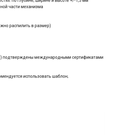
тях: по глубине, ширине и высоте +/-1,5 мм
ьной части механизма
ожно распилить в размер)
ния) подтверждены международными сертификатами
омендуется использовать шаблон;