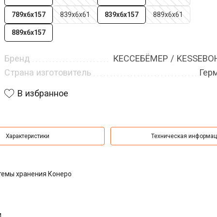
789х6х157
839х6х61
839х6х157
889х6х61
889х6х157
Бренд
КЕССЕБЁМЕР / KESSEB
Страна изготовитель
Гер
В избранное
Характеристики
Техническая информа
темы хранения Конеро
и