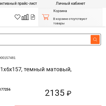
активный прайс-лист
Личный кабинет
Корзина
В корзине отсутствуют
товары
000157481
1х6х157, темный матовый,
177256
2135
₽