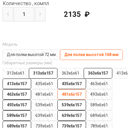
Количество
,
компл
2135
₽
Модель
Для полки высотой 72 мм
Для полки высотой 168 мм
Габаритные размеры (мм)
313х6х61
313х6х157
363х6х61
363х6х157
413х6
413х6х157
435х6х61
435х6х157
463х6х61
463х6х157
481х6х61
481х6х157
493х6х61
493х6х157
539х6х61
539х6х157
589х6х61
589х6х157
639х6х61
639х6х157
689х6х61
689х6х157
739х6х61
739х6х157
789х6х61