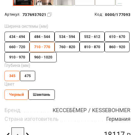
7376937021
0000/177093
Артикул:
Код:
Ширина системы (мм)
434 - 494
484 - 544
534 - 594
552 - 612
610 - 670
660 - 720
710 - 770
760 - 820
810 - 870
860 - 920
910 - 970
960 - 1020
Глубина (мм)
345
475
Цвет
Черный
Шампань
Бренд
КЕССЕБЁМЕР / KESSEBOHMER
Страна изготовитель
Германия
18117