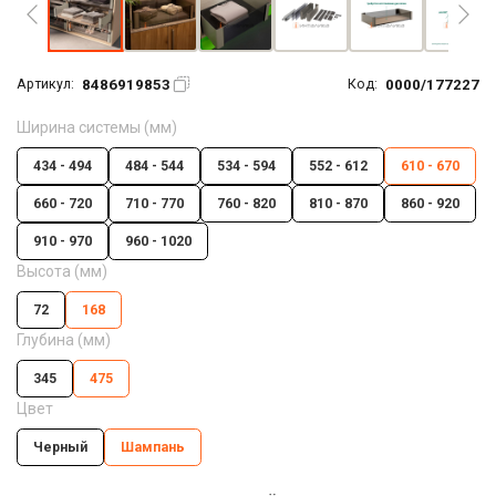
8486919853
0000/177227
Артикул:
Код:
Ширина системы (мм)
434 - 494
484 - 544
534 - 594
552 - 612
610 - 670
660 - 720
710 - 770
760 - 820
810 - 870
860 - 920
910 - 970
960 - 1020
Высота (мм)
72
168
Глубина (мм)
345
475
Цвет
Черный
Шампань