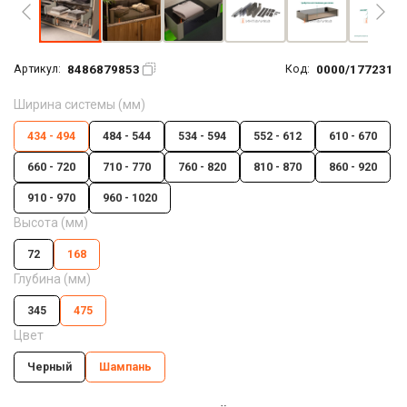
8486879853
0000/177231
Артикул:
Код:
Ширина системы (мм)
434 - 494
484 - 544
534 - 594
552 - 612
610 - 670
660 - 720
710 - 770
760 - 820
810 - 870
860 - 920
910 - 970
960 - 1020
Высота (мм)
72
168
Глубина (мм)
345
475
Цвет
Черный
Шампань