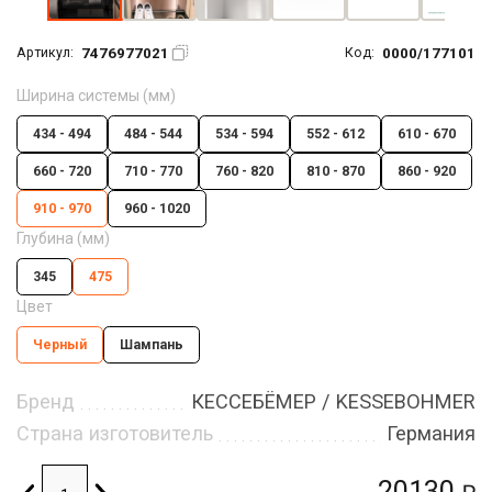
7476977021
0000/177101
Артикул:
Код:
Ширина системы (мм)
434 - 494
484 - 544
534 - 594
552 - 612
610 - 670
660 - 720
710 - 770
760 - 820
810 - 870
860 - 920
910 - 970
960 - 1020
Глубина (мм)
345
475
Цвет
Черный
Шампань
Бренд
КЕССЕБЁМЕР / KESSEBOHMER
Страна изготовитель
Германия
20130