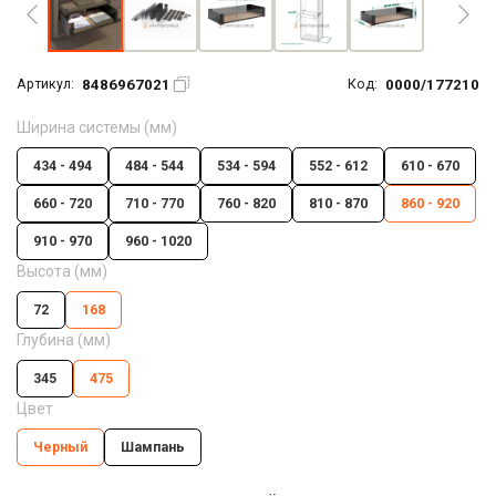
8486967021
0000/177210
Артикул:
Код:
Ширина системы (мм)
434 - 494
484 - 544
534 - 594
552 - 612
610 - 670
660 - 720
710 - 770
760 - 820
810 - 870
860 - 920
910 - 970
960 - 1020
Высота (мм)
72
168
Глубина (мм)
345
475
Цвет
Черный
Шампань