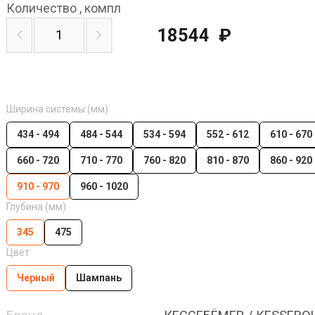
Количество
,
компл
18544
₽
Ширина системы (мм)
434 - 494
484 - 544
534 - 594
552 - 612
610 - 670
660 - 720
710 - 770
760 - 820
810 - 870
860 - 920
910 - 970
960 - 1020
Глубина (мм)
345
475
Цвет
Черный
Шампань