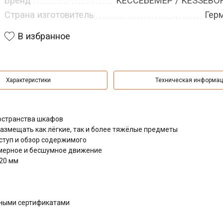
Бренд
КЕССЕБЁМЕР / KESSEB
Страна изготовитель
Гер
В избранное
Характеристики
Техническая информа
остранства шкафов
азмещать как лёгкие, так и более тяжёлые предметы
туп и обзор содержимого
мерное и бесшумное движение
320 мм
дными сертификатами