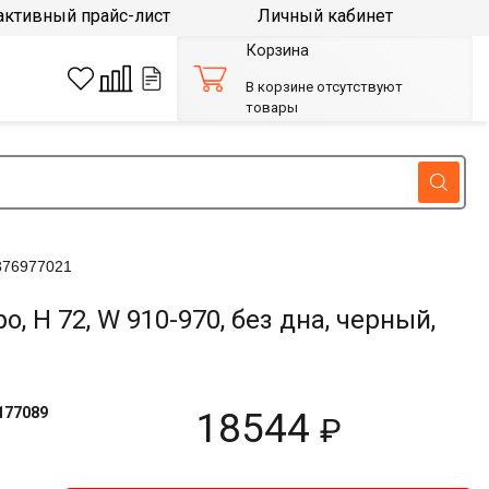
активный прайс-лист
Личный кабинет
Корзина
В корзине отсутствуют
товары
376977021
H 72, W 910-970, без дна, черный,
177089
18544
₽