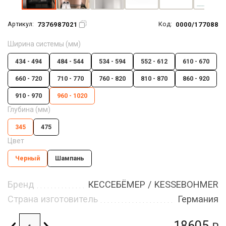
7376987021
0000/177088
Артикул:
Код:
Ширина системы (мм)
434 - 494
484 - 544
534 - 594
552 - 612
610 - 670
660 - 720
710 - 770
760 - 820
810 - 870
860 - 920
910 - 970
960 - 1020
Глубина (мм)
345
475
Цвет
Черный
Шампань
Бренд
КЕССЕБЁМЕР / KESSEBOHMER
Страна изготовитель
Германия
18605