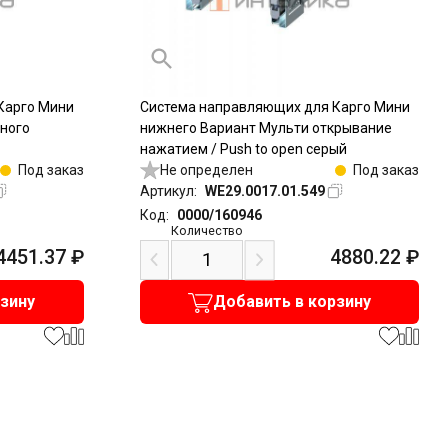
Карго Мини
Система направляющих для Карго Мини
ного
нижнего Вариант Мульти открывание
нажатием / Push to open серый
Под заказ
Не определен
Под заказ
Артикул:
WE29.0017.01.549
Код:
0000/160946
Количество
4451.37
₽
4880.22
₽
рзину
Добавить в корзину