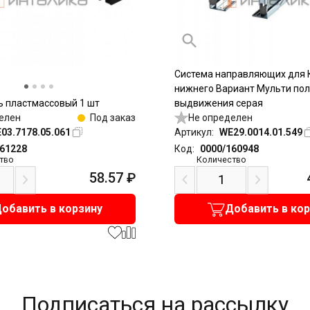
Система направляющих для 
нижнего Вариант Мульти пол
 пластмассовый 1 шт
выдвижения серая
елен
Под заказ
Не определен
03.7178.05.061
Артикул:
WE29.0014.01.549
161228
Код:
0000/160948
тво
Количество
58.57
₽
обавить в корзину
Добавить в ко
Подписаться на рассылку