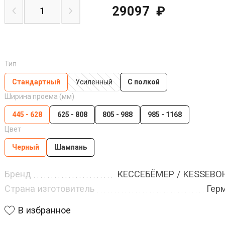
29097
₽
Тип
Стандартный
Усиленный
С полкой
Ширина проема (мм)
445 - 628
625 - 808
805 - 988
985 - 1168
Цвет
Черный
Шампань
Бренд
КЕССЕБЁМЕР / KESSEB
Страна изготовитель
Гер
В избранное