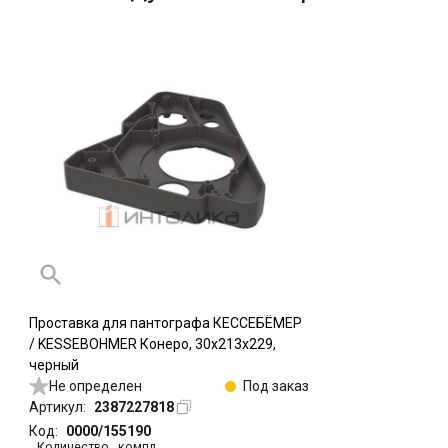
Проставка для пантографа КЕССЕБЁМЕР
/ KESSEBOHMER Конеро, 30х213х229,
черный
Не определен
Под заказ
Артикул:
2387227818
Код:
0000/155190
Количество
,
компл