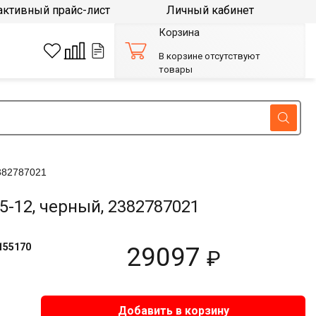
активный прайс-лист
Личный кабинет
Корзина
В корзине отсутствуют
товары
382787021
-12, черный, 2382787021
155170
29097
₽
Добавить в корзину