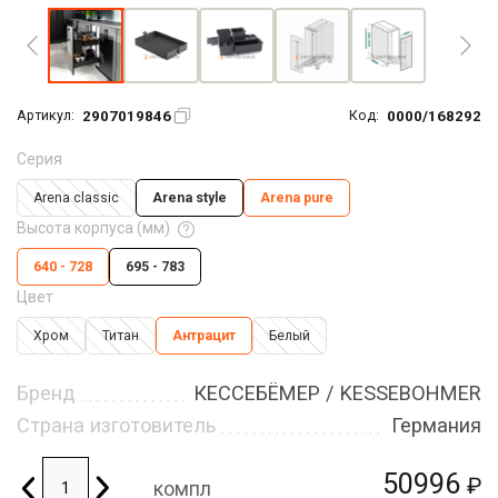
2907019846
0000/168292
Артикул:
Код:
Серия
Arena classic
Arena style
Arena pure
Высота корпуса (мм)
640 - 728
695 - 783
Цвет
Хром
Титан
Антрацит
Белый
Бренд
КЕССЕБЁМЕР / KESSEBOHMER
Страна изготовитель
Германия
50996
₽
компл