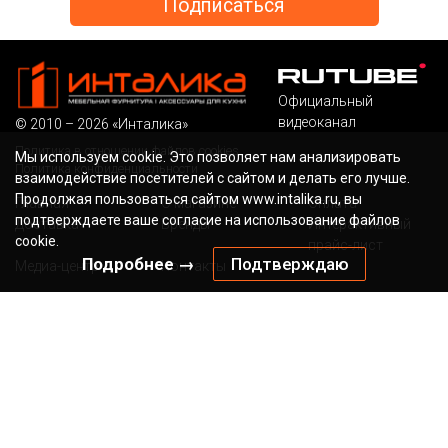
Официальный
видеоканал
© 2010 – 2026 «Инталика»
Политика в отношении файлов cookies
Мы используем cookie. Это позволяет нам анализировать
Политика конфиденциальности
взаимодействие посетителей с сайтом и делать его лучше.
Продолжая пользоваться сайтом www.intalika.ru, вы
Главная
О магазине
Оплата
подтверждаете ваше согласие на использование файлов
Доставка
Бренды
Интерактивный
cookie.
прайс-лист
Подробнее →
Подтверждаю
Медиа-центр
Контакты
Бесплатный звонок по России
Наша электронная
почта
8 (800) 700-36-13
sale@intalika.ru
канал в ТГ
Наш адрес
г. Мытищи, Ярославское шоссе, д.118Б/1