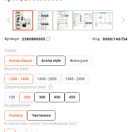
Увеличить фото
2380880005
0000/146734
Артикул:
Код:
Серия
Arena classic
Arena style
Arena pure
Высота (мм)
1200 - 1600
1600 - 2000
1900 - 2300
Ширина корпуса (мм)
150
250
300
400
450
Выдвижение
Полное
Частичное
Количество полок | контейнеров (шт)