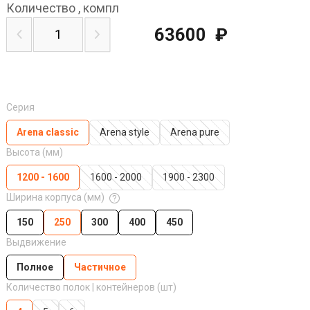
Количество
,
компл
63600
₽
Серия
Arena classic
Arena style
Arena pure
Высота (мм)
1200 - 1600
1600 - 2000
1900 - 2300
Ширина корпуса (мм)
150
250
300
400
450
Выдвижение
Полное
Частичное
Количество полок | контейнеров (шт)