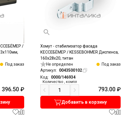
ЕССЕБЁМЕР /
Хомут - стабилизатор фасада
х3х110мм,
КЕССЕБЁМЕР / KESSEBOHMER Диспенса,
160x28x20, титан
Под заказ
Не определен
Под заказ
Артикул:
0043500102
Код:
0000/146934
Количество
,
компл
396.50
₽
793.00
₽
рзину
Добавить в корзину