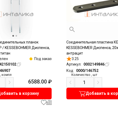
оединительных планок
Соединительная пластина К
 / KESSEBOHMER Диспенса,
KESSEBOHMER Диспенса, 20
 титан
антрацит
елен
Под заказ
3.25
42150102
Артикул:
0002149846
146907
Код:
0000/146752
,
компл
Количество
,
шт
6588.00
₽
обавить в корзину
Добавить в ко