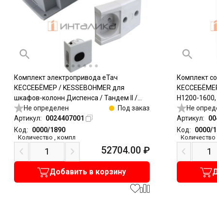
Комплект электропривода еТач
Комплект с
КЕССЕБЁМЕР / KESSEBOHMER для
КЕССЕБЁМЕР
шкафов-колонн Диспенса / Тандем II /
H1200-1600,
Тандем Сайд
Не определен
Под заказ
Не опред
Артикул:
0024407001
Артикул:
00
Код:
0000/1890
Код:
0000/
Количество
,
компл
Количество
52704.00
₽
Добавить в корзину
Д