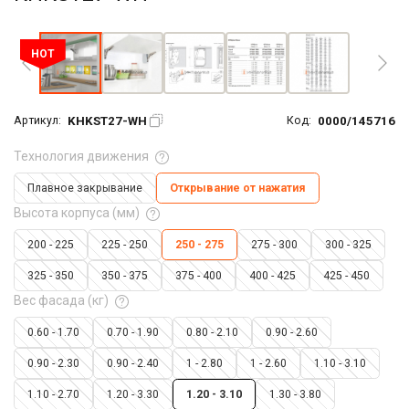
Увеличить фото
HOT
KHKST27-WH
0000/145716
Артикул:
Код:
Технология движения
Плавное закрывание
Открывание от нажатия
Высота корпуса (мм)
200 - 225
225 - 250
250 - 275
275 - 300
300 - 325
325 - 350
350 - 375
375 - 400
400 - 425
425 - 450
Вес фасада (кг)
0.60 - 1.70
0.70 - 1.90
0.80 - 2.10
0.90 - 2.60
0.90 - 2.30
0.90 - 2.40
1 - 2.80
1 - 2.60
1.10 - 3.10
1.10 - 2.70
1.20 - 3.30
1.20 - 3.10
1.30 - 3.80