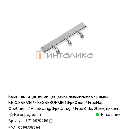
Комплект адаптеров для узких алюминиевых рамок
КЕССЕБЁМЕР / KESSEBOHMER ФриФлэп / FreeFlap,
ФриСвинг / FreeSwing, ФриСлайд / FreeSlide, 20мм, никель
Не определен
В наличии
2716870006
Артикул:
0000/75264
Код: