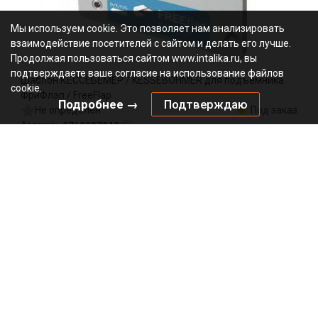
Мы используем cookie. Это позволяет нам анализировать
взаимодействие посетителей с сайтом и делать его лучше.
Продолжая пользоваться сайтом www.intalika.ru, вы
подтверждаете ваше согласие на использование файлов
Шаблон КЕССЕБЁМЕР / KESSEBOHMER для подъемника
cookie.
ФриФлэп / FreeFlap
Подробнее →
Подтверждаю
Не определен
Под заказ
2719907040
Артикул:
0000/147847
Код:
шт
1378.65
₽
Добавить в корзину
Подписаться на рассылку