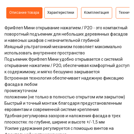
Описание товара
Характеристики
Комплектация
Техниче
ФриФлеп Мини открывание нажатием / P2O - это компактный
поворотный подъемник для небольших деревянных фасадов
и навесных шкафов с незначительной глубиной
Изящный ультратонкий механизм позволяет максимально
использовать внутреннее пространство
Подъемник ФриФлеп Мини удобно открывается с системой
открывание нажатием / P2O, обеспечивая комфортный доступ
к содержимому, и мягко бесшумно закрывается
Встроенная технология обеспечивает надежную фиксацию
фасада в любом
промежуточном
положении (не только в полностью открытом или закрытом)
Быстрый и точный монтаж благодаря предустановленным
евровинтам и современной системе крепления
Удобная регулировка зазоров и наложения фасада в трех
плоскостях: по глубине, ширине и высоте +/-1,5 мм
Усилие удержания регулируется с помощью винтов на