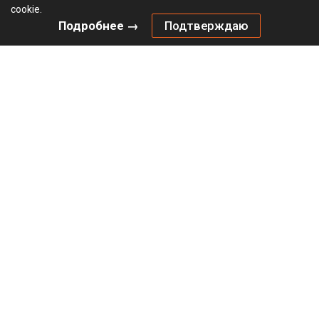
cookie.
Подробнее →
Подтверждаю
Комплект механизма HETTICH Открывание нажатием /
Push to move (2024) для складных дверей, тяжелый /
Heavy, серый
Не определен
В наличии