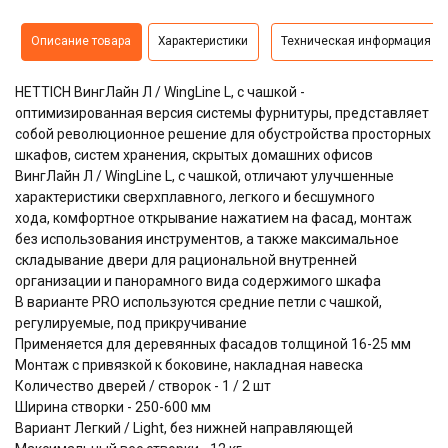
Описание товара
Характеристики
Техническая информация
HETTICH ВингЛайн Л / WingLine L, с чашкой -
оптимизированная версия системы фурнитуры, представляет
собой революционное решение для обустройства просторных
шкафов, систем хранения, скрытых домашних офисов
ВингЛайн Л / WingLine L, с чашкой, отличают улучшенные
характеристики сверхплавного, легкого и бесшумного
хода,
комфортное открывание нажатием на фасад, монтаж
без использования инструментов, а также максимальное
складывание двери для рациональной внутренней
организации и панорамного вида содержимого шкафа
В варианте PRO используются средние петли с чашкой,
регулируемые, под прикручивание
Применяется для деревянных фасадов толщиной 16-25 мм
Монтаж с привязкой к боковине, накладная навеска
Количество дверей / створок - 1 / 2 шт
Ширина створки - 250-600 мм
Вариант Легкий / Light, без нижней направляющей