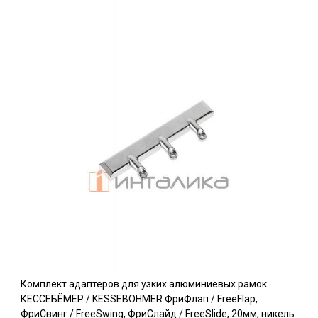
Комплект адаптеров для узких алюминиевых рамок
КЕССЕБЁМЕР / KESSEBOHMER ФриФлэп / FreeFlap,
ФриСвинг / FreeSwing, ФриСлайд / FreeSlide, 20мм, никель