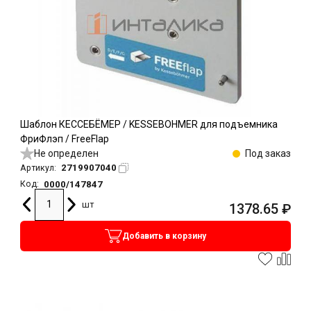
Шаблон КЕССЕБЁМЕР / KESSEBOHMER для подъемника
ФриФлэп / FreeFlap
Не определен
Под заказ
2719907040
Артикул:
0000/147847
Код:
шт
1378.65
₽
Добавить в корзину