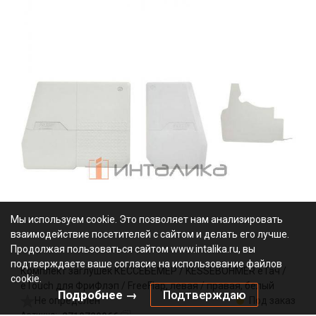
Мы используем cookie. Это позволяет нам анализировать
взаимодействие посетителей с сайтом и делать его лучше.
Продолжая пользоваться сайтом www.intalika.ru, вы
подтверждаете ваше согласие на использование файлов
Комплект заглушек КЕССЕБЁМЕР / KESSEBOHMER еТач /
cookie.
eTouch для ФриФлэп / FreeFlap, левая / правая, белый
Подробнее →
Подтверждаю
Не определен
Под заказ
2719729966
Артикул: