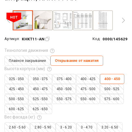
Увеличить фото
HOT
KHKT11-AN
0000/145629
Артикул:
Код:
Технология движения
Плавное закрывание
Открывание от нажатия
Высота корпуса (мм)
325 - 350
350 - 375
375 - 400
400 - 425
400 - 450
425 - 450
450 - 475
450 - 500
475 - 500
500 - 525
500 - 550
525 - 550
550 - 575
550 - 600
575 - 600
600 - 625
625 - 650
Вес фасада (кг)
2.60 - 5.60
2.80 - 5.90
3 - 6.20
3 - 4.70
3.20 - 6.50