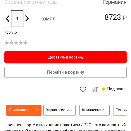
Страна изготовитель
Германия
8723
₽
компл
8723
₽
Добавить в корзину
Перейти в корзину
Под заказ
Описание товара
Характеристики
Комплектация
Техниче
ФриФлеп Форте открывание нажатием / P2O - это компактный
поворотный подъемник для небольших деревянных фасадов