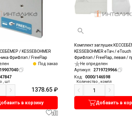
Комплект заглушек КЕССЕБЁ
СЕБЁМЕР / KESSEBOHMER
KESSEBOHMER еТач / eTouch
ика ФриФлэп / FreeFlap
ФриФлэп / FreeFlap, левая / 
елен
Под заказ
белый
Не определен
19907040
Артикул:
2719729966
147847
Код:
0000/146598
о
,
шт
Количество
,
компл
1378.65
₽
обавить в корзину
Добавить в ко