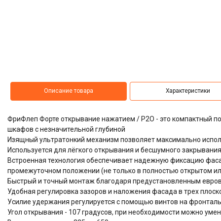
Описание товара
Характеристики
ФриФлеп Форте открывание нажатием / P2O - это компактный 
шкафов с незначительной глубиной
Изящный ультратонкий механизм позволяет максимально испол
Используется для лёгкого открывания и бесшумного закрывания
Встроенная технология обеспечивает надежную фиксацию фас
промежуточном положении (не только в полностью открытом ил
Быстрый и точный монтаж благодаря предустановленным евров
Удобная регулировка зазоров и наложения фасада в трех плоскос
Усилие удержания регулируется с помощью винтов на фронтал
Угол открывания - 107 градусов, при необходимости можно уме