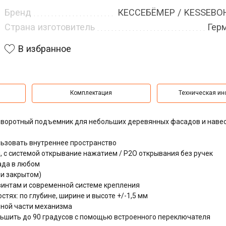
Бренд
КЕССЕБЁМЕР / KESSEB
Страна изготовитель
Гер
В избранное
Комплектация
Техническая и
поворотный подъемник для небольших деревянных фасадов и наве
ьзовать внутреннее пространство
, с системой открывание нажатием / P2O открывания без ручек
ада в любом
и закрытом)
интам и современной системе крепления
тях: по глубине, ширине и высоте +/-1,5 мм
ьной части механизма
ньшить до 90 градусов с помощью встроенного переключателя