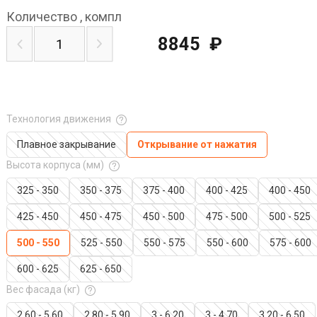
Количество
,
компл
8845
₽
Технология движения
Плавное закрывание
Открывание от нажатия
Высота корпуса (мм)
325 - 350
350 - 375
375 - 400
400 - 425
400 - 450
425 - 450
450 - 475
450 - 500
475 - 500
500 - 525
500 - 550
525 - 550
550 - 575
550 - 600
575 - 600
600 - 625
625 - 650
Вес фасада (кг)
2.60 - 5.60
2.80 - 5.90
3 - 6.20
3 - 4.70
3.20 - 6.50