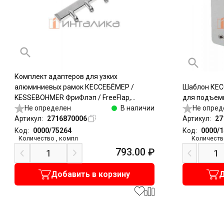
Комплект адаптеров для узких
алюминиевых рамок КЕССЕБЁМЕР /
Шаблон КЕС
KESSEBOHMER ФриФлэп / FreeFlap,
для подъемн
ФриСвинг / FreeSwing, ФриСлайд /
Не определен
В наличии
Не опред
FreeSlide, 20мм, никель
Артикул:
2716870006
Артикул:
27
Код:
0000/75264
Код:
0000/
Количество
,
компл
Количеств
793.00
₽
Добавить в корзину
Д