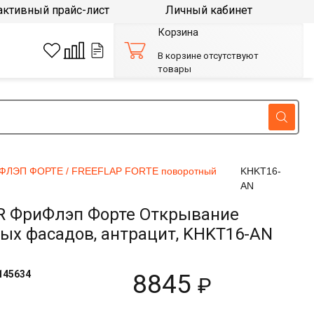
активный прайс-лист
Личный кабинет
Корзина
В корзине отсутствуют
товары
ФЛЭП ФОРТЕ / FREEFLAP FORTE поворотный
KHKT16-
AN
R ФриФлэп Форте Открывание
янных фасадов, антрацит, KHKT16-AN
145634
8845
₽