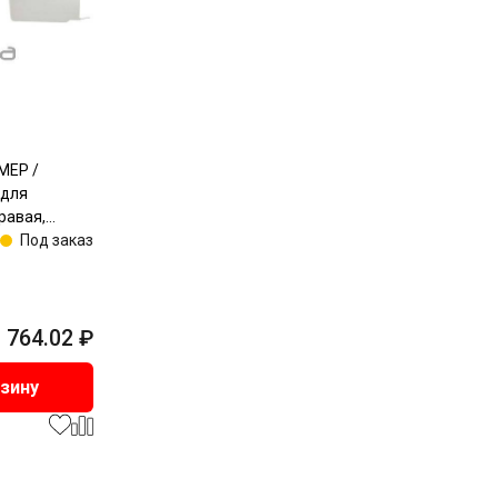
МЕР /
 для
правая,
Под заказ
764.02
₽
рзину