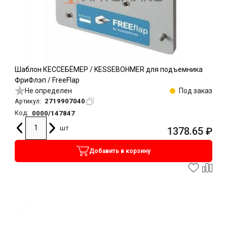
Шаблон КЕССЕБЁМЕР / KESSEBOHMER для подъемника
ФриФлэп / FreeFlap
Не определен
Под заказ
2719907040
Артикул:
0000/147847
Код:
шт
1378.65
₽
Добавить в корзину