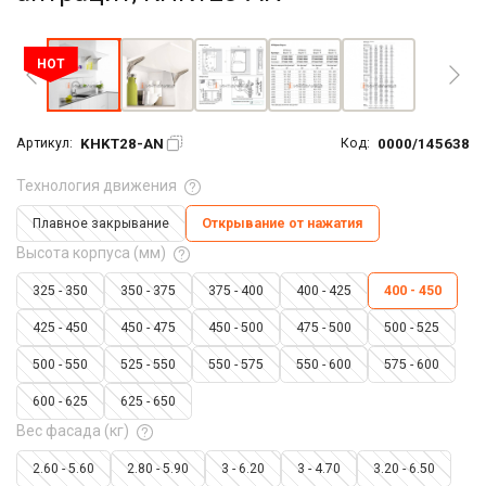
Увеличить фото
HOT
KHKT28-AN
0000/145638
Артикул:
Код:
Технология движения
Плавное закрывание
Открывание от нажатия
Высота корпуса (мм)
325 - 350
350 - 375
375 - 400
400 - 425
400 - 450
425 - 450
450 - 475
450 - 500
475 - 500
500 - 525
500 - 550
525 - 550
550 - 575
550 - 600
575 - 600
600 - 625
625 - 650
Вес фасада (кг)
2.60 - 5.60
2.80 - 5.90
3 - 6.20
3 - 4.70
3.20 - 6.50