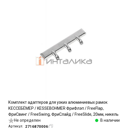
Комплект адаптеров для узких алюминиевых рамок
КЕССЕБЁМЕР / KESSEBOHMER ФриФлэп / FreeFlap,
ФриСвинг / FreeSwing, ФриСлайд / FreeSlide, 20мм, никель
Не определен
В наличии
2716870006
Артикул: