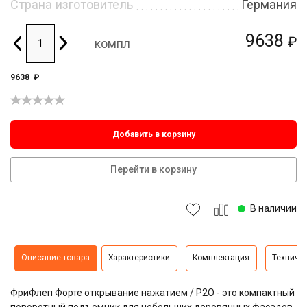
Страна изготовитель
Германия
9638
₽
компл
9638
₽
Добавить в корзину
Перейти в корзину
В наличии
Описание товара
Характеристики
Комплектация
Техниче
ФриФлеп Форте открывание нажатием / P2O - это компактный
поворотный подъемник для небольших деревянных фасадов