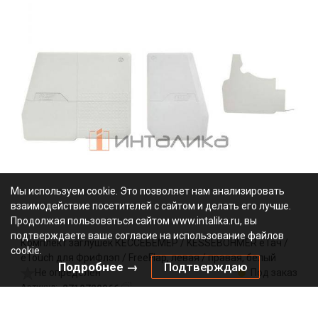
Мы используем cookie. Это позволяет нам анализировать
взаимодействие посетителей с сайтом и делать его лучше.
Продолжая пользоваться сайтом www.intalika.ru, вы
подтверждаете ваше согласие на использование файлов
Комплект заглушек КЕССЕБЁМЕР / KESSEBOHMER еТач /
cookie.
eTouch для ФриФлэп / FreeFlap, левая / правая, белый
Подробнее →
Подтверждаю
Не определен
Под заказ
2719729966
Артикул:
0000/146598
Код: