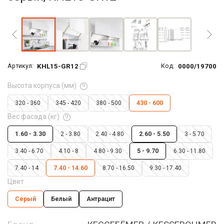
Увеличить фото
KHL15-GR12
0000/19700
Артикул:
Код:
Высота корпуса (мм)
320 - 360
345 - 420
380 - 500
430 - 600
Вес фасада (кг)
1.60 - 3.30
2 - 3.80
2.40 - 4.80
2.60 - 5.50
3 - 5.70
3.40 - 6.70
4.10 - 8
4.80 - 9.30
5 - 9.70
6.30 - 11.80
7.40 - 14
7.40 - 14.60
8.70 - 16.50
9.30 - 17.40
Цвет
Серый
Белый
Антрацит