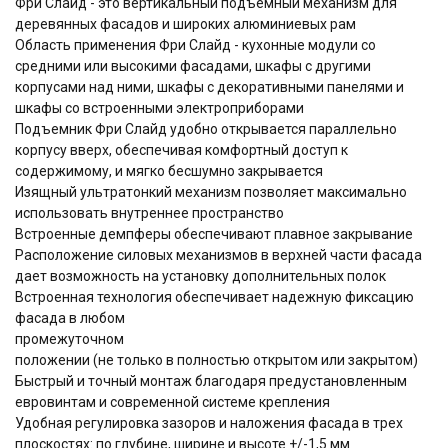
Фри Слайд - это вертикальный подъемный механизм для
деревянных фасадов и широких алюминиевых рам
Область применения Фри Слайд - кухонные модули со
средними или высокими фасадами, шкафы с другими
корпусами над ними, шкафы с декоративными панелями и
шкафы со встроенными электроприборами
Подъемник Фри Слайд удобно открывается параллельно
корпусу вверх, обеспечивая комфортный доступ к
содержимому, и мягко бесшумно закрывается
Изящный ультратонкий механизм позволяет максимально
использовать внутреннее пространство
Встроенные демпферы обеспечивают плавное закрывание
Расположение силовых механизмов в верхней части фасада
дает возможность на установку дополнительных полок
Встроенная технология обеспечивает надежную фиксацию
фасада в любом
промежуточном
положении (не только в полностью открытом или закрытом)
Быстрый и точный монтаж благодаря предустановленным
евровинтам и современной системе крепления
Удобная регулировка зазоров и наложения фасада в трех
плоскостях: по глубине, ширине и высоте +/-1,5 мм