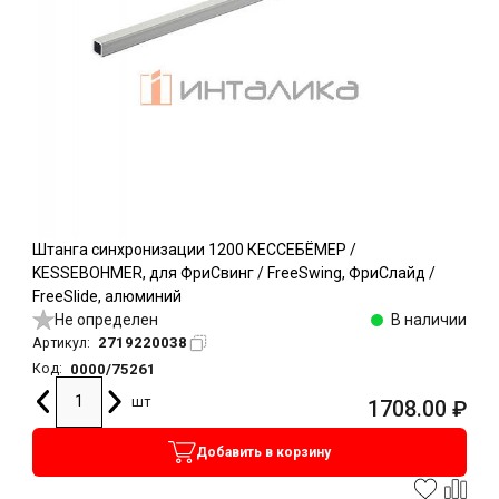
Штанга синхронизации 1200 КЕССЕБЁМЕР /
KESSEBOHMER, для ФриСвинг / FreeSwing, ФриСлайд /
FreeSlide, алюминий
Не определен
В наличии
2719220038
Артикул:
0000/75261
Код:
шт
1708.00
₽
Добавить в корзину