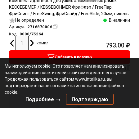
Комплект адаптеров для узких алюминиевых рамок
КЕССЕБЁМЕР / KESSEBOHMER ФриФлэп / FreeFlap,
ФриСвинг / FreeSwing, ФриСлайд / FreeSlide, 20мм, никель
Не определен
В наличии
2716870006
Артикул:
0000/75264
Код:
компл
793.00
₽
Добавить в корзину
Мы используем cookie. Это позволяет нам анализировать
взаимодействие посетителей с сайтом и делать его лучше.
Продолжая пользоваться сайтом www.intalika.ru, вы
подтверждаете ваше согласие на использование файлов
cookie.
Подробнее →
Подтверждаю