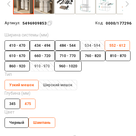
5496909853
0000/177296
Артикул:
Код:
Ширина системы (мм)
410 - 470
434 - 494
484 - 544
534 - 594
552 - 612
610 - 670
660 - 720
710 - 770
760 - 820
810 - 870
860 - 920
910 - 970
960 - 1020
Тип
Узкий мешок
Широкий мешок
Глубина (мм)
345
475
Цвет
Черный
Шампань