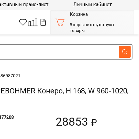
активный прайс-лист
Личный кабинет
Корзина
В корзине отсутствуют
товары
486987021
BOHMER Конеро, H 168, W 960-1020,
177208
28853
₽