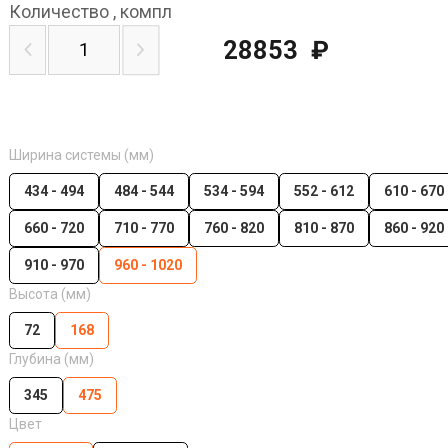
Количество
,
компл
28853
₽
Ширина системы (мм)
434 - 494
484 - 544
534 - 594
552 - 612
610 - 670
660 - 720
710 - 770
760 - 820
810 - 870
860 - 920
910 - 970
960 - 1020
Высота (мм)
72
168
Глубина (мм)
345
475
Цвет