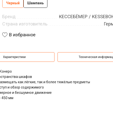
Черный
Шампань
Бренд
КЕССЕБЁМЕР / KESSEB
Страна изготовитель
Гер
В избранное
Характеристики
Техническая информа
 Конеро
остранства шкафов
азмещать как лёгкие, так и более тяжёлые предметы
туп и обзор содержимого
мерное и бесшумное движение
- 450 мм