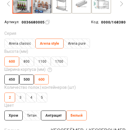
0036680005
0000/168380
Артикул:
Код:
Серия
Arena classic
Arena style
Arena pure
Высота (мм)
600
800
1100
1700
Ширина корпуса (мм)
450
500
600
Количество полок | контейнеров (шт)
2
3
4
5
Цвет
Хром
Титан
Антрацит
Белый