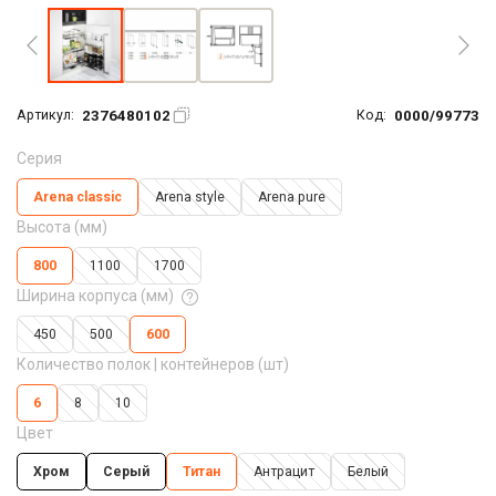
2376480102
0000/99773
Артикул:
Код:
Серия
Arena classic
Arena style
Arena pure
Высота (мм)
800
1100
1700
Ширина корпуса (мм)
450
500
600
Количество полок | контейнеров (шт)
6
8
10
Цвет
Хром
Серый
Титан
Антрацит
Белый