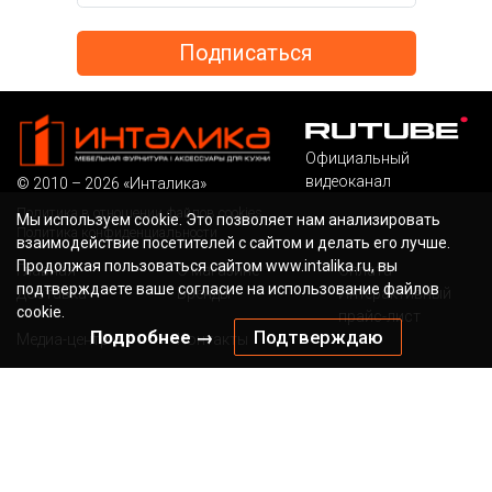
Официальный
видеоканал
© 2010 – 2026 «Инталика»
Политика в отношении файлов cookies
Мы используем cookie. Это позволяет нам анализировать
Политика конфиденциальности
взаимодействие посетителей с сайтом и делать его лучше.
Продолжая пользоваться сайтом www.intalika.ru, вы
Главная
О магазине
Оплата
подтверждаете ваше согласие на использование файлов
Доставка
Бренды
Интерактивный
cookie.
прайс-лист
Подробнее →
Подтверждаю
Медиа-центр
Контакты
Бесплатный звонок по России
Наша электронная
почта
8 (800) 700-36-13
sale@intalika.ru
канал в ТГ
Наш адрес