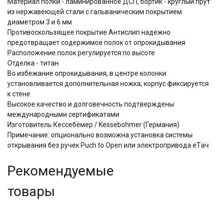
Материал полки - ламинированное ДСП, бортик - круглый прут
из нержавеющей стали с гальваническим покрытием
диаметром 3 и 6 мм
Противоскользящее покрытие Антислип надежно
предотвращает содержимое полок от опрокидывания
Расположение полок регулируется по высоте
Отделка - титан
Во избежание опрокидывания, в центре колонки
установливается дополнительная ножка, корпус фиксируется
к стене
Высокое качество и долговечность подтверждены
международными сертификатами
Изготовитель Кессебёмер / Kessebohmer (Германия)
Примечание: опционально возможна установка системы
открывания без ручек Puch to Open или электропривода eTач
Рекомендуемые
товары