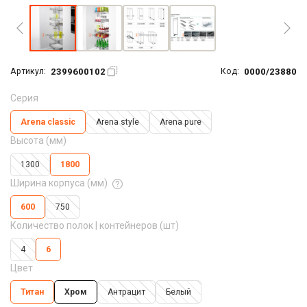
2399600102
0000/23880
Артикул:
Код:
Серия
Arena classic
Arena style
Arena pure
Высота (мм)
1300
1800
Ширина корпуса (мм)
600
750
Количество полок | контейнеров (шт)
4
6
Цвет
Титан
Хром
Антрацит
Белый