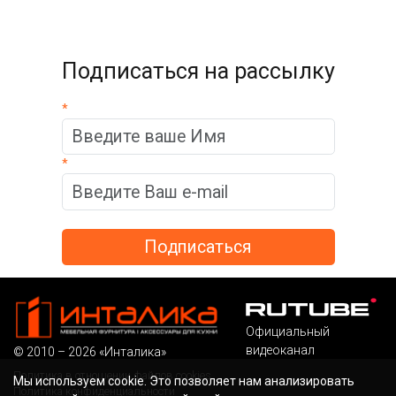
Подписаться на рассылку
*
*
Официальный
видеоканал
© 2010 – 2026 «Инталика»
Политика в отношении файлов cookies
Мы используем cookie. Это позволяет нам анализировать
Политика конфиденциальности