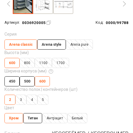
0036920005
0000/99788
Артикул:
Код:
Серия
Arena classic
Arena style
Arena pure
Высота (мм)
600
800
1100
1700
Ширина корпуса (мм)
450
500
600
Количество полок | контейнеров (шт)
2
3
4
5
Цвет
Хром
Титан
Антрацит
Белый