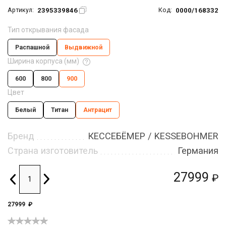
2395339846
0000/168332
Артикул:
Код:
Тип открывания фасада
Распашной
Выдвижной
Ширина корпуса (мм)
600
800
900
Цвет
Белый
Титан
Антрацит
Бренд
КЕССЕБЁМЕР / KESSEBOHMER
Страна изготовитель
Германия
27999
₽
27999
₽