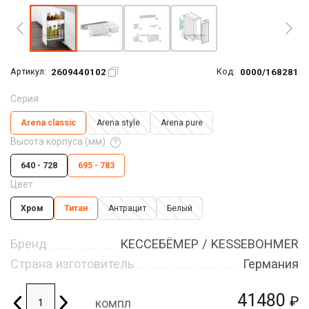
2609440102
0000/168281
Артикул:
Код:
Серия
Arena classic
Arena style
Arena pure
Высота корпуса (мм)
640 - 728
695 - 783
Цвет
Хром
Титан
Антрацит
Белый
Бренд
КЕССЕБЁМЕР / KESSEBOHMER
Страна изготовитель
Германия
41480
₽
компл