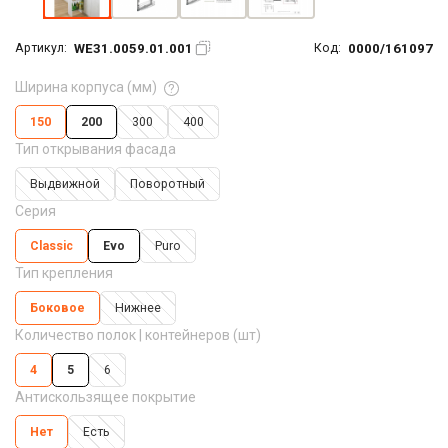
WE31.0059.01.001
0000/161097
Артикул:
Код:
Ширина корпуса (мм)
150
200
300
400
Тип открывания фасада
Выдвижной
Поворотный
Серия
Classic
Evo
Puro
Тип крепления
Боковое
Нижнее
Количество полок | контейнеров (шт)
4
5
6
Антискользящее покрытие
Нет
Есть