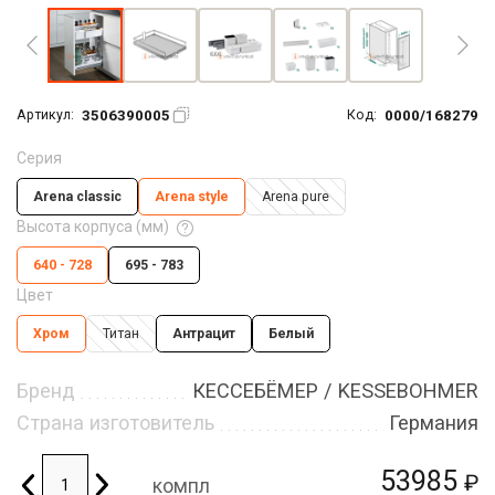
3506390005
0000/168279
Артикул:
Код:
Серия
Arena classic
Arena style
Arena pure
Высота корпуса (мм)
640 - 728
695 - 783
Цвет
Хром
Титан
Антрацит
Белый
Бренд
КЕССЕБЁМЕР / KESSEBOHMER
Страна изготовитель
Германия
53985
₽
компл