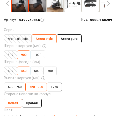
0499759846
0000/168209
Артикул:
Код:
Серия
Arena classic
Arena style
Arena pure
Ширина корпуса (мм)
800
900
1000
Ширина фасада (мм)
400
450
500
600
Высота корпуса (мм)
600 - 750
720 - 900
1265
Сторона навески на корпус
Левая
Правая
Цвет