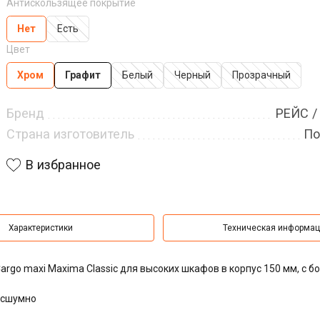
Антискользящее покрытие
Нет
Есть
Цвет
Хром
Графит
Белый
Черный
Прозрачный
Бренд
РЕЙС /
Страна изготовитель
По
В избранное
Характеристики
Техническая информа
argo maxi Maxima Classic для высоких шкафов в корпус 150 мм, с 
есшумно