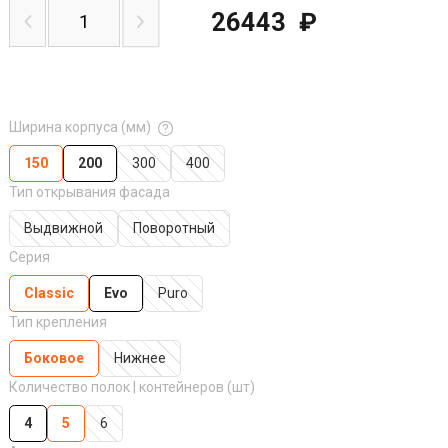
26443
₽
Ширина корпуса (мм)
150
200
300
400
Тип открывания фасада
Выдвижной
Поворотный
Серия
Classic
Evo
Puro
Тип крепления
Боковое
Нижнее
Количество полок | контейнеров (шт)
4
5
6