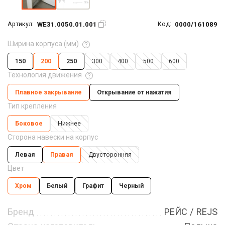
WE31.0050.01.001
0000/161089
Артикул:
Код:
Ширина корпуса (мм)
150
200
250
300
400
500
600
Технология движения
Плавное закрывание
Открывание от нажатия
Тип крепления
Боковое
Нижнее
Сторона навески на корпус
Левая
Правая
Двусторонняя
Цвет
Хром
Белый
Графит
Черный
Бренд
РЕЙС / REJS