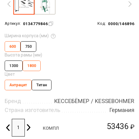
0134779846
0000/146896
Артикул:
Код:
Ширина корпуса (мм)
600
750
Высота рамы (мм)
1300
1800
Цвет
Антрацит
Титан
Бренд
КЕССЕБЁМЕР / KESSEBOHMER
Страна изготовитель
Германия
53436
₽
компл