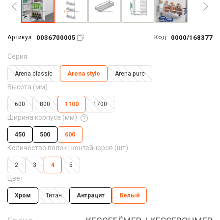
0036700005
0000/168377
Артикул:
Код:
Серия
Arena classic
Arena style
Arena pure
Высота (мм)
600
800
1100
1700
Ширина корпуса (мм)
450
500
600
Количество полок | контейнеров (шт)
2
3
4
5
Цвет
Хром
Титан
Антрацит
Белый