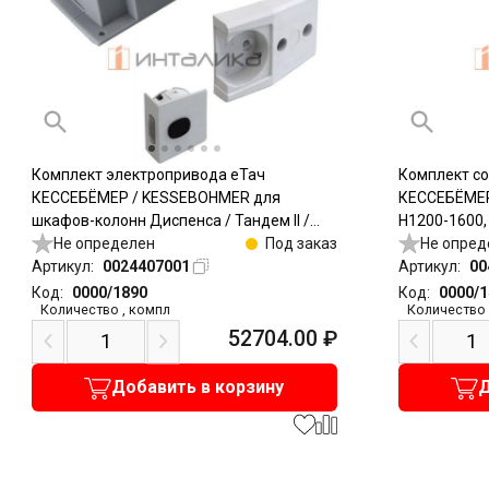
Комплект электропривода еТач
Комплект с
КЕССЕБЁМЕР / KESSEBOHMER для
КЕССЕБЁМЕР
шкафов-колонн Диспенса / Тандем II /
H1200-1600,
Тандем Сайд
Не определен
Под заказ
Не опред
Артикул:
0024407001
Артикул:
00
Код:
0000/1890
Код:
0000/
Количество
,
компл
Количество
52704.00
₽
Добавить в корзину
Д