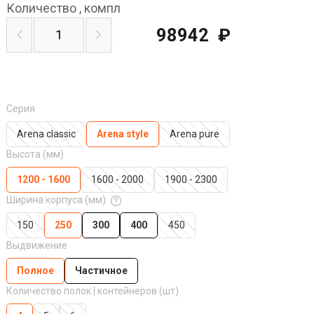
Количество
,
компл
98942
₽
Серия
Arena classic
Arena style
Arena pure
Высота (мм)
1200 - 1600
1600 - 2000
1900 - 2300
Ширина корпуса (мм)
150
250
300
400
450
Выдвижение
Полное
Частичное
Количество полок | контейнеров (шт)