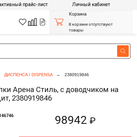
активный прайс-лист
Личный кабинет
Корзина
В корзине отсутствуют
товары
ДИСПЕНСА / DISPENSA
2380919846
и Арена Стиль, с доводчиком на
ит, 2380919846
146746
98942
₽