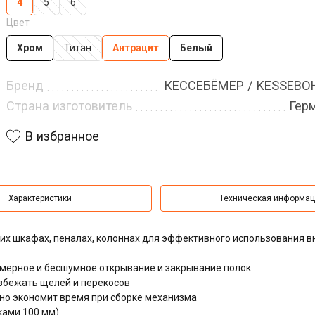
4
5
6
Цвет
Хром
Титан
Антрацит
Белый
Бренд
КЕССЕБЁМЕР / KESSEB
Страна изготовитель
Гер
В избранное
Характеристики
Техническая информа
их шкафах, пеналах, колоннах для эффективного использования в
ерное и бесшумное открывание и закрывание полок
збежать щелей и перекосов
ьно экономит время при сборке механизма
ками 100 мм)