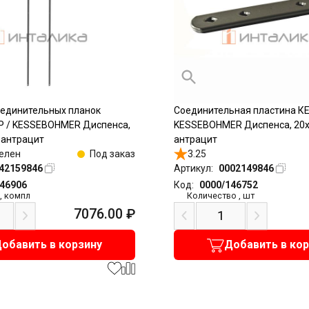
оединительных планок
Соединительная пластина К
 / KESSEBOHMER Диспенса,
KESSEBOHMER Диспенса, 20
 антрацит
антрацит
елен
Под заказ
3.25
42159846
Артикул:
0002149846
146906
Код:
0000/146752
,
компл
Количество
,
шт
7076.00
₽
обавить в корзину
Добавить в ко