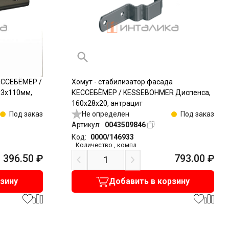
ЕССЕБЁМЕР /
Хомут - стабилизатор фасада
х3х110мм,
КЕССЕБЁМЕР / KESSEBOHMER Диспенса,
160x28x20, антрацит
Под заказ
Не определен
Под заказ
Артикул:
0043509846
Код:
0000/146933
Количество
,
компл
396.50
₽
793.00
₽
рзину
Добавить в корзину