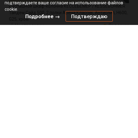
подтверждаете ваше согласие на использование файлов
Распашной шкаф-колонна КЕССЕБЁМЕР / KESSEBOHMER
cookie.
Тандем Сайд 500, 2 полки Арена Классик, Антислип, H600,
Подробнее →
Подтверждаю
G25, хром
Не определен
Под заказ
0036880005
Артикул:
0000/49108
Код:
компл
36478.00
₽
Добавить в корзину
Подписаться на рассылку
*
*