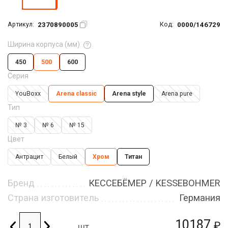
2370890005
0000/146729
Артикул:
Код:
Ширина корпуса (мм)
450
500
600
Серия
YouBoxx
Arena classic
Arena style
Arena pure
Тип
№ 3
№ 6
№ 15
Цвет
Антрацит
Белый
Хром
Титан
Бренд
КЕССЕБЁМЕР / KESSEBOHMER
Страна изготовитель
Германия
10187
₽
шт