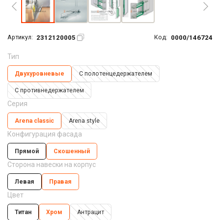
2312120005
0000/146724
Артикул:
Код:
Тип
Двухуровневые
С полотенцедержателем
С противнедержателем
Серия
Arena classic
Arena style
Конфигурация фасада
Прямой
Скошенный
Сторона навески на корпус
Левая
Правая
Цвет
Титан
Хром
Антрацит