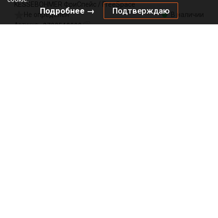
KESSEBOHMER ФриСпейс / FreeSpace
Подробнее →
Подтверждаю
Не определен
В наличии
2722540000
Артикул:
0000/146583
Код:
шт
2989.00
₽
Добавить в корзину
Подписаться на рассылку
*
*