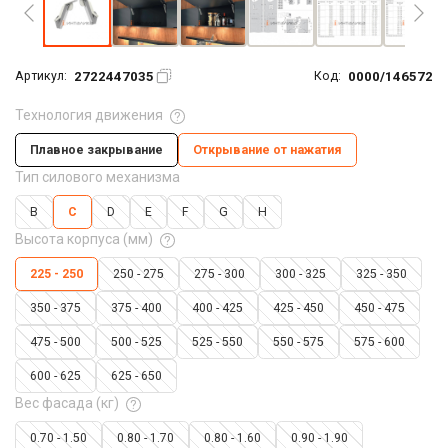
2722447035
0000/146572
Артикул:
Код:
Технология движения
Плавное закрывание
Открывание от нажатия
Тип силового механизма
B
C
D
E
F
G
H
Высота корпуса (мм)
225 - 250
250 - 275
275 - 300
300 - 325
325 - 350
350 - 375
375 - 400
400 - 425
425 - 450
450 - 475
475 - 500
500 - 525
525 - 550
550 - 575
575 - 600
600 - 625
625 - 650
Вес фасада (кг)
0.70 - 1.50
0.80 - 1.70
0.80 - 1.60
0.90 - 1.90