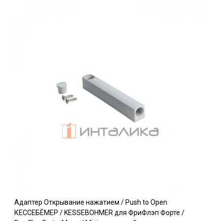
Адаптер Открывание нажатием / Push to Open
КЕССЕБЁМЕР / KESSEBOHMER для ФриФлэп Форте /