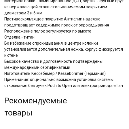
Материал полки - ламинированное ДСП, бортик - круглый прут
из нержавеющей стали с гальваническим покрытием
диаметром 3 и 6 мм
Противоскользящее покрытие Антислип надежно
предотвращает содержимое полок от опрокидывания
Расположение полок регулируется по высоте
Отделка - титан
Во избежание опрокидывания, в центре колонки
установливается дополнительная ножка, корпус фиксируется
к стене
Высокое качество и долговечность подтверждены
международными сертификатами
Изготовитель Кессебёмер / Kessebohmer (Германия)
Примечание: опционально возможна установка системы
открывания без ручек Puch to Open или электропривода eTач
Рекомендуемые
товары