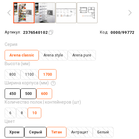
2376540102
0000/99772
Артикул:
Код:
Серия
Arena classic
Arena style
Arena pure
Высота (мм)
800
1100
1700
Ширина корпуса (мм)
450
500
600
Количество полок | контейнеров (шт)
6
8
10
Цвет
Хром
Серый
Титан
Антрацит
Белый