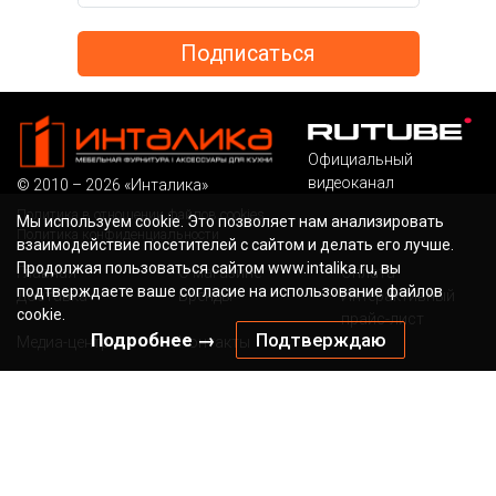
Официальный
видеоканал
© 2010 – 2026 «Инталика»
Политика в отношении файлов cookies
Мы используем cookie. Это позволяет нам анализировать
Политика конфиденциальности
взаимодействие посетителей с сайтом и делать его лучше.
Продолжая пользоваться сайтом www.intalika.ru, вы
Главная
О магазине
Оплата
подтверждаете ваше согласие на использование файлов
Доставка
Бренды
Интерактивный
cookie.
прайс-лист
Подробнее →
Подтверждаю
Медиа-центр
Контакты
Бесплатный звонок по России
Наша электронная
почта
8 (800) 700-36-13
sale@intalika.ru
канал в ТГ
Наш адрес