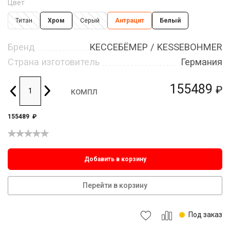
Цвет
Титан
Хром
Серый
Антрацит
Белый
Бренд
КЕССЕБЁМЕР / KESSEBOHMER
Страна изготовитель
Германия
155489
₽
компл
155489
₽
Добавить в корзину
Перейти в корзину
Под заказ