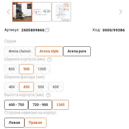
2605809846
0000/99386
Артикул:
Код:
Серия
Arena classic
Arena style
Arena pure
Ширина корпуса (мм)
800
900
1000
Ширина фасада (мм)
400
450
500
600
Высота корпуса (мм)
600 - 750
720 - 900
1265
Сторона навески на корпус
Левая
Правая