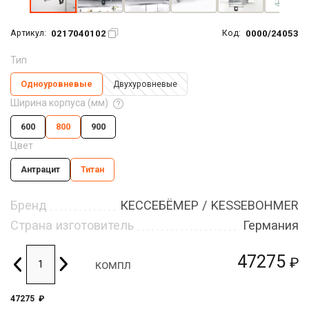
0217040102
0000/24053
Артикул:
Код:
Тип
Одноуровневые
Двухуровневые
Ширина корпуса (мм)
600
800
900
Цвет
Антрацит
Титан
Бренд
КЕССЕБЁМЕР / KESSEBOHMER
Страна изготовитель
Германия
47275
₽
компл
47275
₽