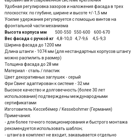
Удобная регулировка зазоров и наложения фасада в трех
плоскостях: по глубине, ширине и высоте +/-1,5 мм
Усилие удержания регулируется с помощью винтов на
фронтальной части механизма
Высота корпуса мм
500-550 550-600 600-670
Вес фасада с ручкой кг
4,8-10,0 4,7-9,6 4,5-9,3
Ширина фасада до 1200 мм
Длина штанги - 1074 мм (для нестандартных корпусов штангу
можно распилить в размер)
Толщина фасада до 28 мм
Материал - сталь / пластик
Цвет декоративных заглушек - серый
Фри Свинг адаптирован к системе - 32 мм
Высокое качество и долговечность (более 30 лет
использования) подтверждены международными
сертификатами
Изготовитель Кессебёмер / Kessebohmer (Германия)
Примечания:
- для более точного позиционирования и быстрого монтажа
рекомендуется использовать шаблон;
- штанга в комплект не входит, заказывается отдельно