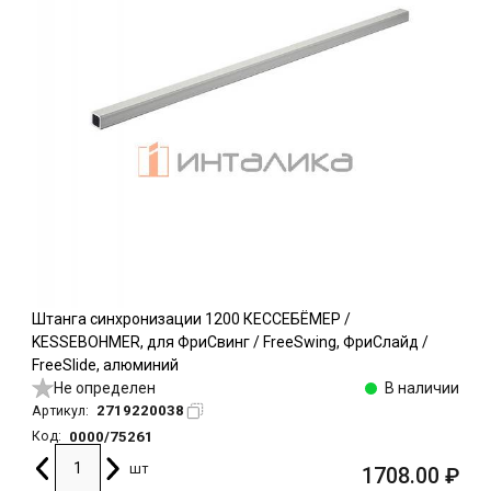
Штанга синхронизации 1200 КЕССЕБЁМЕР /
KESSEBOHMER, для ФриСвинг / FreeSwing, ФриСлайд /
FreeSlide, алюминий
Не определен
В наличии
2719220038
Артикул:
0000/75261
Код:
шт
1708.00
₽