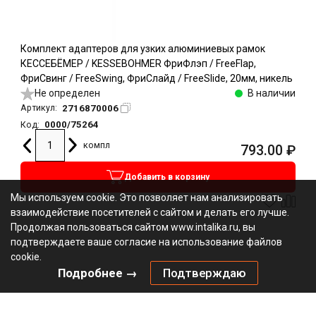
Комплект адаптеров для узких алюминиевых рамок
КЕССЕБЁМЕР / KESSEBOHMER ФриФлэп / FreeFlap,
ФриСвинг / FreeSwing, ФриСлайд / FreeSlide, 20мм, никель
Не определен
В наличии
2716870006
Артикул:
0000/75264
Код:
компл
793.00
₽
Добавить в корзину
Мы используем cookie. Это позволяет нам анализировать
взаимодействие посетителей с сайтом и делать его лучше.
Продолжая пользоваться сайтом www.intalika.ru, вы
подтверждаете ваше согласие на использование файлов
cookie.
Подробнее →
Подтверждаю