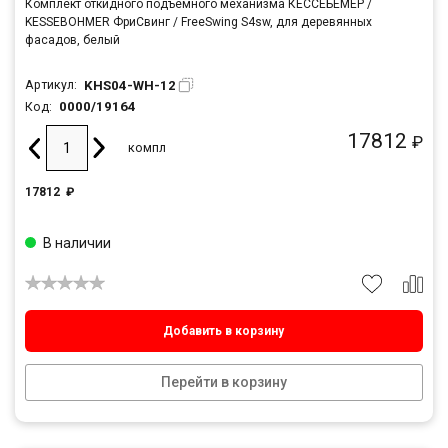
Комплект откидного подъемного механизма КЕССЕБЁМЕР /
KESSEBOHMER ФриСвинг / FreeSwing S4sw, для деревянных
фасадов, белый
KHS04-WH-12
Артикул:
0000/19164
Код:
17812
₽
компл
17812
₽
В наличии
Добавить в корзину
Перейти в корзину