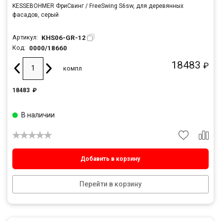
KESSEBOHMER ФриСвинг / FreeSwing S6sw, для деревянных
фасадов, серый
KHS06-GR-12
Артикул:
0000/18660
Код:
18483
₽
компл
18483
₽
В наличии
Добавить в корзину
Перейти в корзину