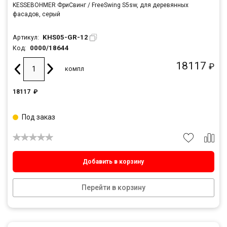
KESSEBOHMER ФриСвинг / FreeSwing S5sw, для деревянных
фасадов, серый
KHS05-GR-12
Артикул:
0000/18644
Код:
18117
₽
компл
18117
₽
Под заказ
Добавить в корзину
Перейти в корзину