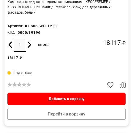
Комплект откидного подъемного механизма КЕССЕБЁМЕР /
KESSEBOHMER ФриСвинг / FreeSwing S5sw, для деревянных
фасадов, белый
KHS05-WH-12
Артикул:
0000/19196
Код:
18117
₽
компл
18117
₽
Под заказ
Добавить в корзину
Перейти в корзину