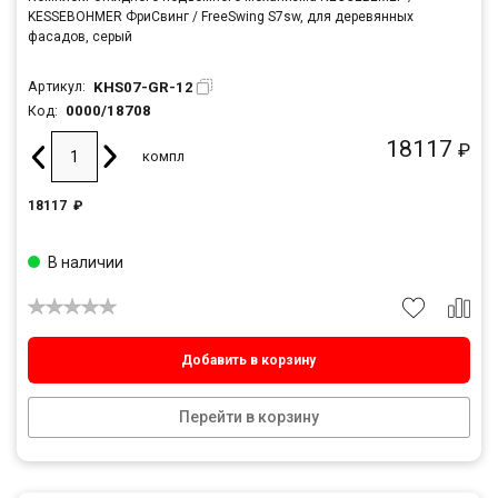
KESSEBOHMER ФриСвинг / FreeSwing S7sw, для деревянных
фасадов, серый
KHS07-GR-12
Артикул:
0000/18708
Код:
18117
₽
компл
18117
₽
В наличии
Добавить в корзину
Перейти в корзину