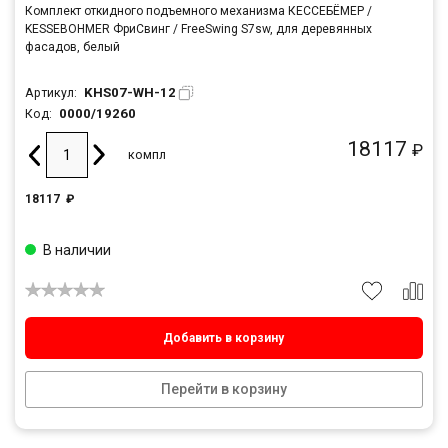
Комплект откидного подъемного механизма КЕССЕБЁМЕР /
KESSEBOHMER ФриСвинг / FreeSwing S7sw, для деревянных
фасадов, белый
KHS07-WH-12
Артикул:
0000/19260
Код:
18117
₽
компл
18117
₽
В наличии
Добавить в корзину
Перейти в корзину