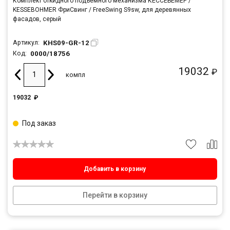
Комплект откидного подъемного механизма КЕССЕБЁМЕР /
KESSEBOHMER ФриСвинг / FreeSwing S9sw, для деревянных
фасадов, серый
KHS09-GR-12
Артикул:
0000/18756
Код:
19032
₽
компл
19032
₽
Под заказ
Добавить в корзину
Перейти в корзину