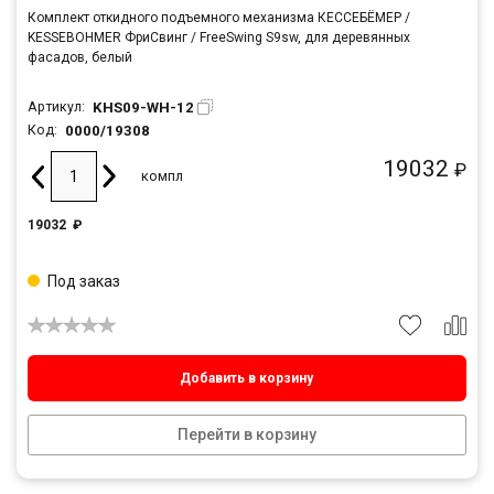
Комплект откидного подъемного механизма КЕССЕБЁМЕР /
KESSEBOHMER ФриСвинг / FreeSwing S9sw, для деревянных
фасадов, белый
KHS09-WH-12
Артикул:
0000/19308
Код:
19032
₽
компл
19032
₽
Под заказ
Добавить в корзину
Перейти в корзину