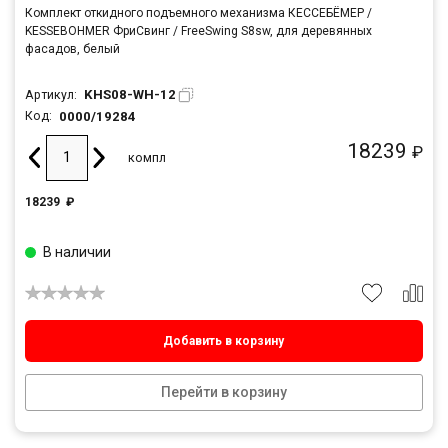
Комплект откидного подъемного механизма КЕССЕБЁМЕР /
KESSEBOHMER ФриСвинг / FreeSwing S8sw, для деревянных
фасадов, белый
KHS08-WH-12
Артикул:
0000/19284
Код:
18239
₽
компл
18239
₽
В наличии
Добавить в корзину
Перейти в корзину