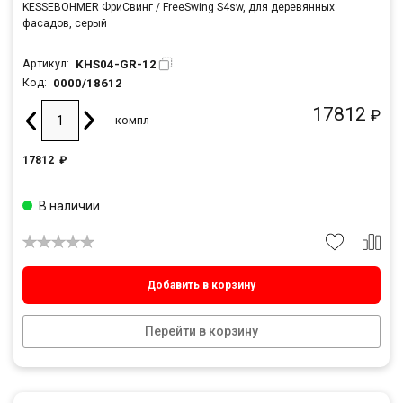
KESSEBOHMER ФриСвинг / FreeSwing S4sw, для деревянных
фасадов, серый
KHS04-GR-12
Артикул:
0000/18612
Код:
17812
₽
компл
17812
₽
В наличии
Добавить в корзину
Перейти в корзину