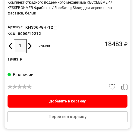
Комплект откидного подъемного механизма КЕССЕБЁМЕР /
KESSEBOHMER ФриСвинг / FreeSwing S6sw, для деревянных
фасадов, белый
KHS06-WH-12
Артикул:
0000/19212
Код:
18483
₽
компл
18483
₽
В наличии
Добавить в корзину
Перейти в корзину