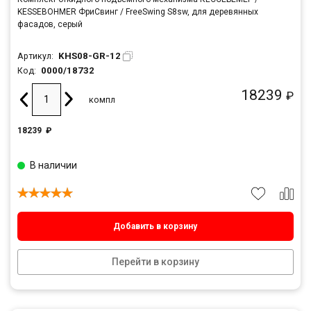
KESSEBOHMER ФриСвинг / FreeSwing S8sw, для деревянных
фасадов, серый
KHS08-GR-12
Артикул:
0000/18732
Код:
18239
₽
компл
18239
₽
В наличии
Добавить в корзину
Перейти в корзину