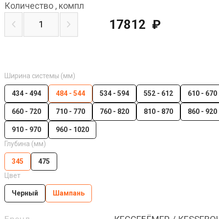
Количество
,
компл
17812
₽
Ширина системы (мм)
434 - 494
484 - 544
534 - 594
552 - 612
610 - 670
660 - 720
710 - 770
760 - 820
810 - 870
860 - 920
910 - 970
960 - 1020
Глубина (мм)
345
475
Цвет
Черный
Шампань