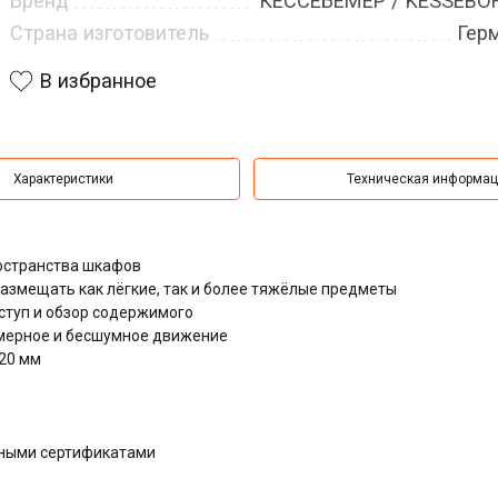
Бренд
КЕССЕБЁМЕР / KESSEB
Страна изготовитель
Гер
В избранное
Характеристики
Техническая информа
остранства шкафов
азмещать как лёгкие, так и более тяжёлые предметы
туп и обзор содержимого
мерное и бесшумное движение
320 мм
дными сертификатами