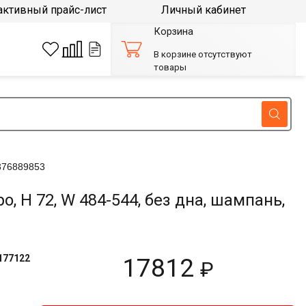
активный прайс-лист
Личный кабинет
Корзина
В корзине отсутствуют
товары
376889853
H 72, W 484-544, без дна, шампань,
177122
17812
₽