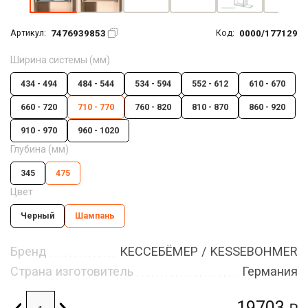
7476939853
0000/177129
Артикул:
Код:
Ширина системы (мм)
434 - 494
484 - 544
534 - 594
552 - 612
610 - 670
660 - 720
710 - 770
760 - 820
810 - 870
860 - 920
910 - 970
960 - 1020
Глубина (мм)
345
475
Цвет
Черный
Шампань
Бренд
КЕССЕБЁМЕР / KESSEBOHMER
Страна изготовитель
Германия
19703