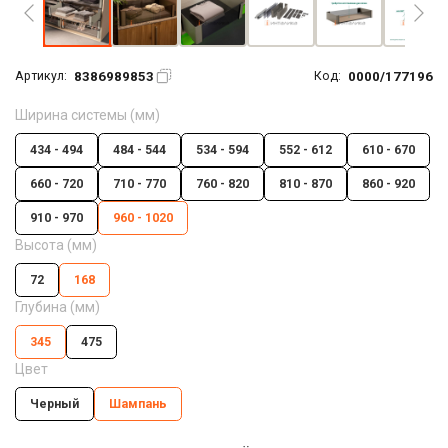
8386989853
0000/177196
Артикул:
Код:
Ширина системы (мм)
434 - 494
484 - 544
534 - 594
552 - 612
610 - 670
660 - 720
710 - 770
760 - 820
810 - 870
860 - 920
910 - 970
960 - 1020
Высота (мм)
72
168
Глубина (мм)
345
475
Цвет
Черный
Шампань