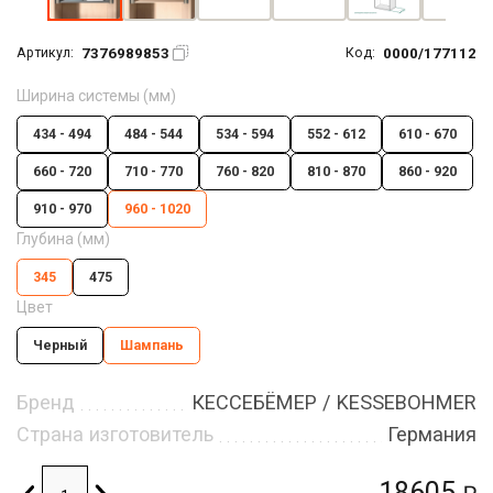
7376989853
0000/177112
Артикул:
Код:
Ширина системы (мм)
434 - 494
484 - 544
534 - 594
552 - 612
610 - 670
660 - 720
710 - 770
760 - 820
810 - 870
860 - 920
910 - 970
960 - 1020
Глубина (мм)
345
475
Цвет
Черный
Шампань
Бренд
КЕССЕБЁМЕР / KESSEBOHMER
Страна изготовитель
Германия
18605